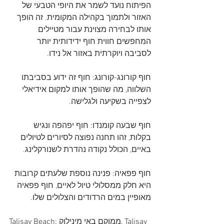
הפיתוח נועד לשמר את היופי הטבעי של 
האזור ולתמוך בקהילה המקומית. זה הופך 
אותו לבחירה מצוינת עבור מטיילים 
המחפשים חווית חוף ידידותית יותר 
לסביבה ויוקרתית באזור אל נידו.
חוף קורונג-קורונג: חוף זה ידוע בסביבתו 
השלווה, מה שהופך אותו למקום אידיאלי 
לצפייה בשקיעה ולגלישה.
חוף שבעה קומנדו: חוף יפהפה ונגיש 
בקלות, זהו תחנה נפוצה לסיורים לטיולים 
באיים, הכולל נקודה נהדרת לשנורקלינג.
חוף פפאיה: פנינה נוספת שלעתים קרובות 
היא חלק ממסלולי טיול לאיים, חוף פפאיה 
מאופיין במים הרדודים והצלולים שלו.
Talisay Beach: ממוקם באי מינילוק, Talisay 